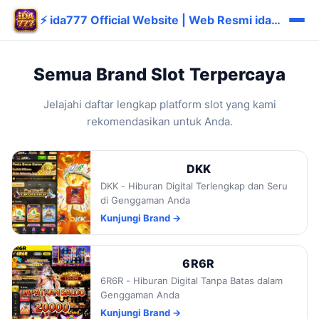
⚡ ida777 Official Website | Web Resmi ida777 Akun Terbaru ✅
Semua Brand Slot Terpercaya
Jelajahi daftar lengkap platform slot yang kami
rekomendasikan untuk Anda.
DKK
DKK - Hiburan Digital Terlengkap dan Seru
di Genggaman Anda
Kunjungi Brand →
6R6R
6R6R - Hiburan Digital Tanpa Batas dalam
Genggaman Anda
Kunjungi Brand →