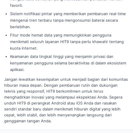
favorit.
Sistem notifikasi pintar yang memberikan pembaruan real-time
mengenai tren terbaru tanpa mengonsumsi baterai secara
berlebihan.
Fitur mode hemat data yang memungkinkan pengguna
menikmati seluruh layanan HIT9 tanpa perlu khawatir tentang
kuota internet.
Keamanan data tingkat tinggi yang menjamin privasi dan
kenyamanan pengguna selama beraktivitas di dalam ekosistem
aplikasi.
Jangan lewatkan kesempatan untuk menjadi bagian dari komunitas
hiburan masa depan. Dengan pembaruan rutin dan dukungan
teknis yang responsif, HIT9 berkomitmen untuk terus
menghadirkan inovasi yang melampaui ekspektasi Anda. Segera
unduh HIT9 di perangkat Android atau iOS Anda dan rasakan
sendiri standar baru dalam menikmati hiburan digital yang lebih
cepat, lebih stabil, dan lebih menyenangkan langsung dari
genggaman tangan Anda.