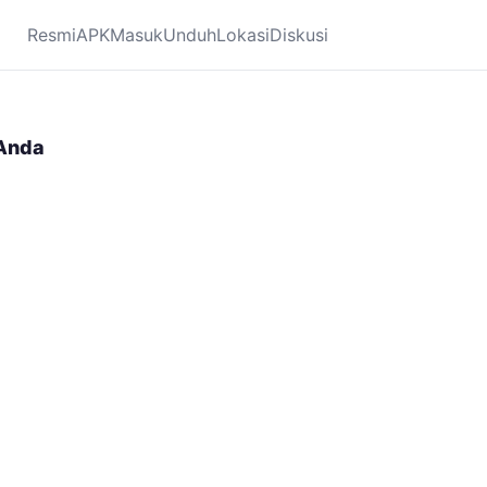
Resmi
APK
Masuk
Unduh
Lokasi
Diskusi
 Anda