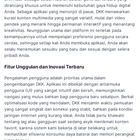
dirancang khusus untuk memenuhi kebutuhan gaya hidup digital
Anda. Sebagai aplikasi yang menonjol di pasar, DKK menawarkan
kurasi konten multimedia yang sangat variatif, mulai dari video
pendek yang menarik hingga permainan interaktif yang menantang
kreativitas. Keunggulan utama dari platform ini terletak pada
kemampuannya untuk mempelajari preferensi pengguna secara
cerdas, sehingga setiap kali Anda membuka aplikasi, Anda akan
selalu menemukan sesuatu yang baru dan sesuai dengan selera
pribadi Anda.
Fitur Unggulan dan Inovasi Terbaru
Pengalaman pengguna adalah prioritas utama dalam
pengembangan DKK. Aplikasi ini dibekali dengan antarmuka
pengguna (UI) yang sangat intuitif dan bersih, memungkinkan
navigasi yang mulus bahkan bagi pengguna baru sekalipun. Berkat
optimalisasi kode yang mendalam, DKK menjamin waktu pemuatan
yang sangat singkat dan koneksi yang stabil, bahkan pada kondisi
jaringan internet yang kurang ideal. Anda tidak perlu khawatir
tentang lag atau gangguan saat sedang asyik menikmati konten
favorit, karena sistem kami bekerja di latar belakang untuk
memastikan efisiensi konsumsi daya baterai dan memori perangkat