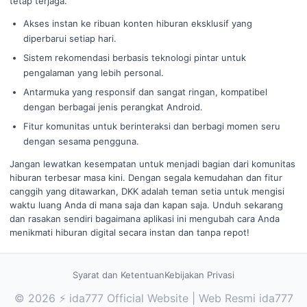
tetap terjaga.
Akses instan ke ribuan konten hiburan eksklusif yang
diperbarui setiap hari.
Sistem rekomendasi berbasis teknologi pintar untuk
pengalaman yang lebih personal.
Antarmuka yang responsif dan sangat ringan, kompatibel
dengan berbagai jenis perangkat Android.
Fitur komunitas untuk berinteraksi dan berbagi momen seru
dengan sesama pengguna.
Jangan lewatkan kesempatan untuk menjadi bagian dari komunitas
hiburan terbesar masa kini. Dengan segala kemudahan dan fitur
canggih yang ditawarkan, DKK adalah teman setia untuk mengisi
waktu luang Anda di mana saja dan kapan saja. Unduh sekarang
dan rasakan sendiri bagaimana aplikasi ini mengubah cara Anda
menikmati hiburan digital secara instan dan tanpa repot!
Syarat dan Ketentuan
Kebijakan Privasi
© 2026 ⚡ ida777 Official Website | Web Resmi ida777