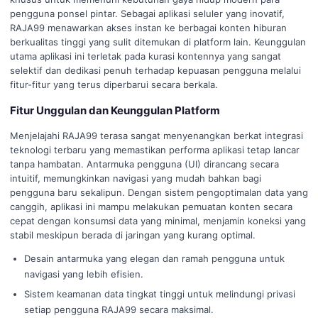
pengguna ponsel pintar. Sebagai aplikasi seluler yang inovatif,
RAJA99 menawarkan akses instan ke berbagai konten hiburan
berkualitas tinggi yang sulit ditemukan di platform lain. Keunggulan
utama aplikasi ini terletak pada kurasi kontennya yang sangat
selektif dan dedikasi penuh terhadap kepuasan pengguna melalui
fitur-fitur yang terus diperbarui secara berkala.
Fitur Unggulan dan Keunggulan Platform
Menjelajahi RAJA99 terasa sangat menyenangkan berkat integrasi
teknologi terbaru yang memastikan performa aplikasi tetap lancar
tanpa hambatan. Antarmuka pengguna (UI) dirancang secara
intuitif, memungkinkan navigasi yang mudah bahkan bagi
pengguna baru sekalipun. Dengan sistem pengoptimalan data yang
canggih, aplikasi ini mampu melakukan pemuatan konten secara
cepat dengan konsumsi data yang minimal, menjamin koneksi yang
stabil meskipun berada di jaringan yang kurang optimal.
Desain antarmuka yang elegan dan ramah pengguna untuk
navigasi yang lebih efisien.
Sistem keamanan data tingkat tinggi untuk melindungi privasi
setiap pengguna RAJA99 secara maksimal.