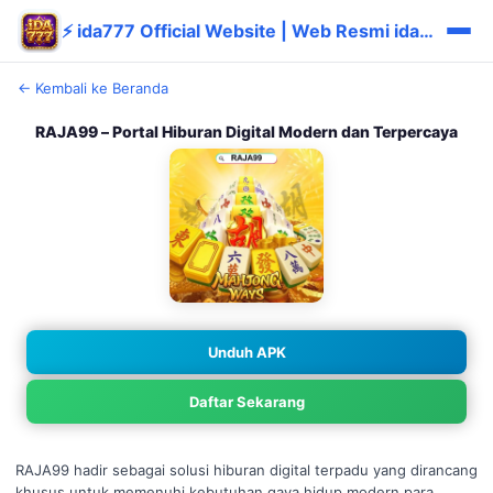
⚡ ida777 Official Website | Web Resmi ida777 Akun Terbaru ✅
← Kembali ke Beranda
RAJA99 – Portal Hiburan Digital Modern dan Terpercaya
Unduh APK
Daftar Sekarang
RAJA99 hadir sebagai solusi hiburan digital terpadu yang dirancang
khusus untuk memenuhi kebutuhan gaya hidup modern para